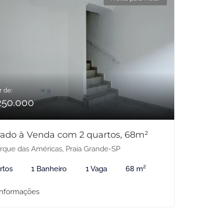
r de:
250.000
ado à Venda com 2 quartos, 68m²
rque das Américas, Praia Grande-SP
rtos
1 Banheiro
1 Vaga
68 m²
informações