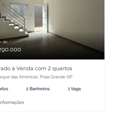
r de:
290.000
rado à Venda com 2 quartos
rque das Américas, Praia Grande-SP
rtos
2 Banheiros
1 Vaga
informações