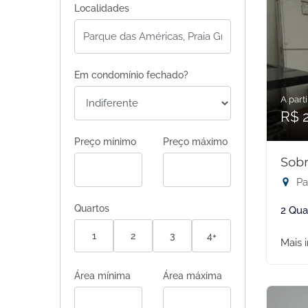
Localidades
Em condomínio fechado?
A parti
R$ 
Preço mínimo
Preço máximo
Sobr
Pa
Quartos
2 Qua
1
2
3
4+
Mais 
Área mínima
Área máxima