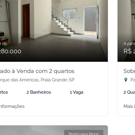
r de:
A parti
280.000
R$ 
ado à Venda com 2 quartos
Sob
rque das Américas, Praia Grande-SP
Pa
rtos
2 Banheiros
1 Vaga
2 Qua
informações
Mais 
Pronto para Morar