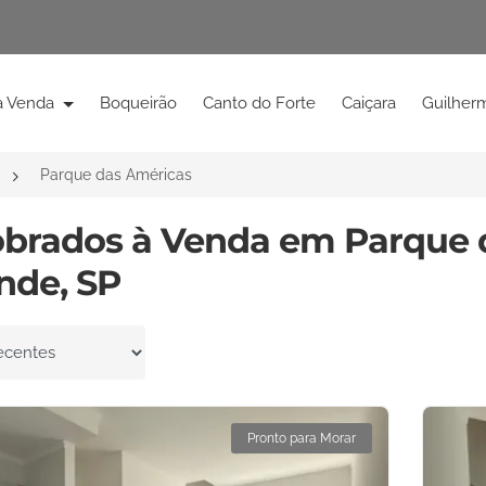
à Venda
Boqueirão
Canto do Forte
Caiçara
Guilher
Parque das Américas
obrados à Venda em Parque d
nde, SP
por
Pronto para Morar