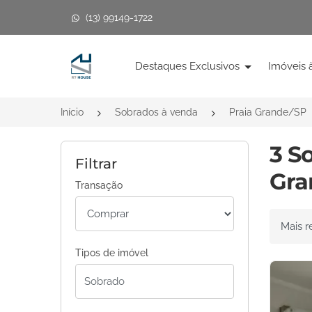
(13) 99149-1722
Página inicial
Destaques Exclusivos
Imóveis 
Início
Sobrados à venda
Praia Grande/SP
3 S
Filtrar
Gra
Transação
Ordenar 
Tipos de imóvel